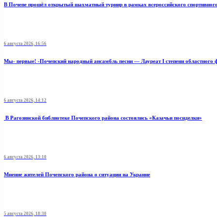
В Почепе прошёл открытый шахматный турнир в рамках всероссийского спортивног
6 августа 2026, 16:56
Мы- первые! -Почепский народный ансамбль песни — Лауреат I степени областного 
6 августа 2026, 14:12
В Рагозинской библиотеке Почепского района состоялись «Казачьи посиделки»
6 августа 2026, 13:10
Мнение жителей Почепского района о ситуации на Украине
5 августа 2026, 18:30