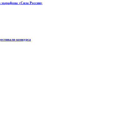
о марафона «Сила России»
фестиваля-конкурса