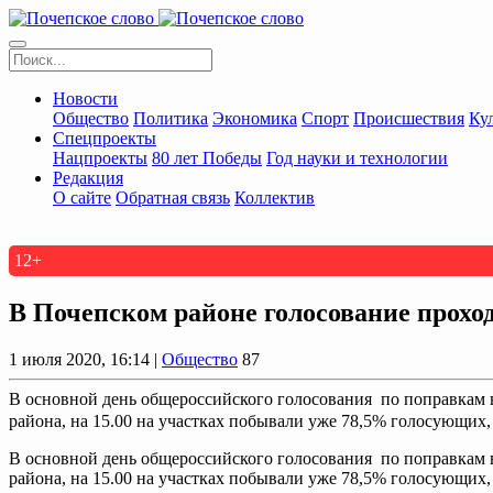
Новости
Общество
Политика
Экономика
Спорт
Происшествия
Ку
Спецпроекты
Нацпроекты
80 лет Победы
Год науки и технологии
Редакция
О сайте
Обратная связь
Коллектив
12+
В Почепском районе голосование прохо
1 июля 2020, 16:14 |
Общество
87
В основной день общероссийского голосования по поправкам 
района, на 15.00 на участках побывали уже 78,5% голосующих,
В основной день общероссийского голосования по поправкам 
района, на 15.00 на участках побывали уже 78,5% голосующих,