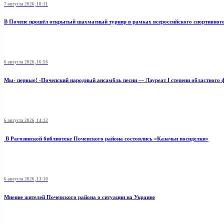
7 августа 2026, 10:11
В Почепе прошёл открытый шахматный турнир в рамках всероссийского спортивног
6 августа 2026, 16:56
Мы- первые! -Почепский народный ансамбль песни — Лауреат I степени областного 
6 августа 2026, 14:12
В Рагозинской библиотеке Почепского района состоялись «Казачьи посиделки»
6 августа 2026, 13:10
Мнение жителей Почепского района о ситуации на Украине