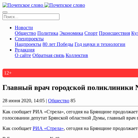
Новости
Общество
Политика
Экономика
Спорт
Происшествия
Ку
Спецпроекты
Нацпроекты
80 лет Победы
Год науки и технологии
Редакция
О сайте
Обратная связь
Коллектив
12+
Главный врач городской поликлиники 
28 июня 2020, 14:05 |
Общество
85
Как сообщает РИА «Стрела», сегодня на Брянщине продолжает
голосовании депутат Брянской областной Думы, главный врач г
Как сообщает
РИА «Стрела»
, сегодня на Брянщине продолжае