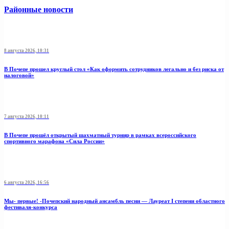
Районные новости
8 августа 2026, 10:31
В Почепе прошел круглый стол «Как оформить сотрудников легально и без риска от
налоговой»
7 августа 2026, 10:11
В Почепе прошёл открытый шахматный турнир в рамках всероссийского
спортивного марафона «Сила России»
6 августа 2026, 16:56
Мы- первые! -Почепский народный ансамбль песни — Лауреат I степени областного
фестиваля-конкурса