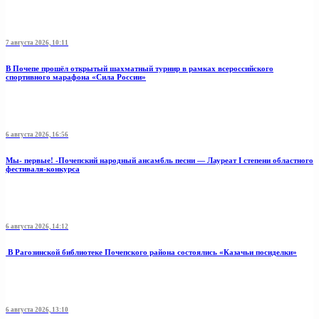
7 августа 2026, 10:11
В Почепе прошёл открытый шахматный турнир в рамках всероссийского
спортивного марафона «Сила России»
6 августа 2026, 16:56
Мы- первые! -Почепский народный ансамбль песни — Лауреат I степени областного
фестиваля-конкурса
6 августа 2026, 14:12
В Рагозинской библиотеке Почепского района состоялись «Казачьи посиделки»
6 августа 2026, 13:10