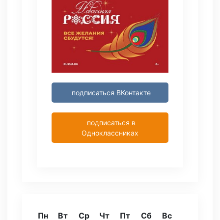
подписаться ВКонтакте
подписаться в
Одноклассниках
Пн
Вт
Ср
Чт
Пт
Сб
Вс