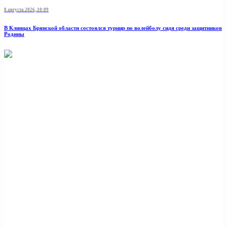
8 августа 2026, 10:09
В Клинцах Брянской области состоялся турнир по волейболу сидя среди защитников
Родины