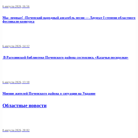
6 августа 2026, 16:56
Мы- первые! -Почепский народный ансамбль песни — Лауреат I степени областного
фестиваля-конкурса
6 августа 2026, 14:12
В Рагозинской библиотеке Почепского района состоялись «Казачьи посиделки»
6 августа 2026, 13:10
Мнение жителей Почепского района о ситуации на Украине
Областные новости
8 августа 2026, 20:02