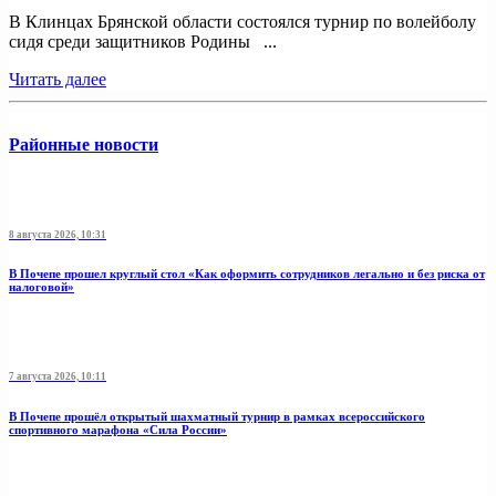
В Клинцах Брянской области состоялся турнир по волейболу
сидя среди защитников Родины ...
Читать далее
Районные новости
8 августа 2026, 10:31
В Почепе прошел круглый стол «Как оформить сотрудников легально и без риска от
налоговой»
7 августа 2026, 10:11
В Почепе прошёл открытый шахматный турнир в рамках всероссийского
спортивного марафона «Сила России»