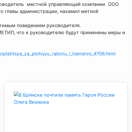
уководитель местной управляющей компании ООО
го главы администрации, нахамил метной
тимым поведением руководителя.
ЕТИЛ, что к руководителю будут применены меры и
platitsya_za_plohuyu_rabotu_i_hamstvo_4706.html