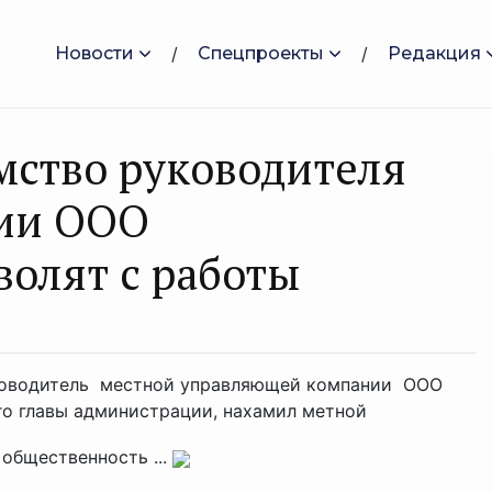
Новости
Спецпроекты
Редакция
мство руководителя
ии ООО
волят с работы
уководитель местной управляющей компании ООО
го главы администрации, нахамил метной
 общественность ...