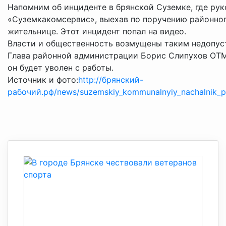
Напомним об инциденте в брянской Суземке, где р
«Суземкакомсервис», выехав по поручению районно
жительнице. Этот инцидент попал на видео.
Власти и общественность возмущены таким недопус
Глава районной администрации Борис Слипухов ОТМ
он будет уволен с работы.
Источник и фото:
http://брянский-
рабочий.рф/news/suzemskiy_kommunalnyiy_nachalnik_po