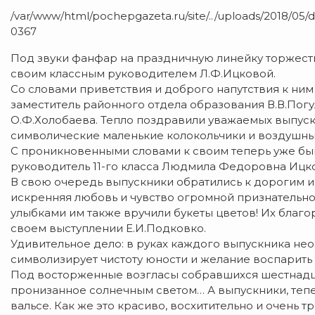
/var/www/html/pochepgazeta.ru/site/../uploads/2018/05/
0367
Под звуки фанфар на праздничную линейку торжес
своим классным руководителем Л.Ф.Ицковой.
Со словами приветствия и доброго напутствия к ни
заместитель районного отдела образования В.В.Пог
О.Ф.Холобаева. Тепло поздравили уважаемых выпуск
символические маленькие колокольчики и воздушн
С проникновенными словами к своим теперь уже бы
руководитель 11-го класса Людмила Федоровна Ицко
В свою очередь выпускники обратились к дорогим и
искренняя любовь и чувство огромной признательн
улыбками им также вручили букеты цветов! Их благ
своем выступлении Е.И.Подковко.
Удивительное дело: в руках каждого выпускника не
символизирует чистоту юности и желание воспарить 
Под восторженные возгласы собравшихся шестнадца
пронизанное солнечным светом… А выпускники, теп
вальсе. Как же это красиво, восхитительно и очень тр