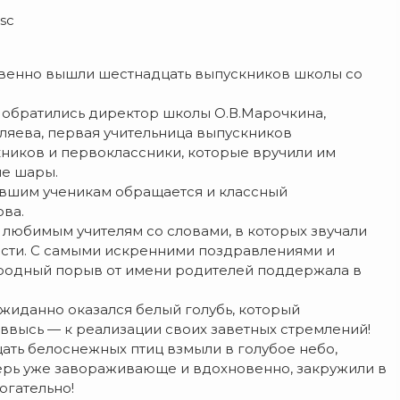
dsc
твенно вышли шестнадцать выпускников школы со
м обратились директор школы О.В.Марочкина,
уляева, первая учительница выпускников
ников и первоклассники, которые вручили им
ые шары.
вшим ученикам обращается и классный
ва.
 любимым учителям со словами, в которых звучали
ости. С самыми искренними поздравлениями и
ородный порыв от имени родителей поддержала в
ожиданно оказался белый голубь, который
ввысь — к реализации своих заветных стремлений!
ть белоснежных птиц взмыли в голубое небо,
ерь уже завораживающе и вдохновенно, закружили в
огательно!