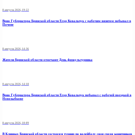
8 августа 2026, 19:22
Врио Губернатора Брянской области Егор Ковальчук с рабочим визитом побывал в
Почепе
8 августа 2026, 14:36
Жители Брянской области отмечают День физкультурника
8 августа 2026, 14:18
Врио Губернатора Брянской области Егор Ковальчук побывал с рабочей поездкой в
Новозыбкове
8 августа 2026, 10:09
В Клинцах Брянской области состоялся турнир по волейболу сидя среди защитников