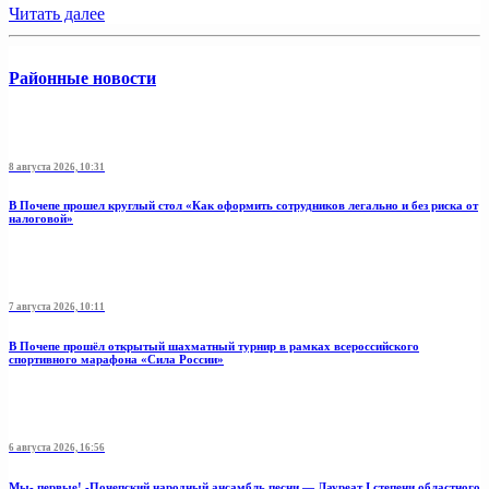
Читать далее
Районные новости
8 августа 2026, 10:31
В Почепе прошел круглый стол «Как оформить сотрудников легально и без риска от
налоговой»
7 августа 2026, 10:11
В Почепе прошёл открытый шахматный турнир в рамках всероссийского
спортивного марафона «Сила России»
6 августа 2026, 16:56
Мы- первые! -Почепский народный ансамбль песни — Лауреат I степени областного