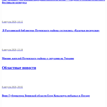
фестиваля-конкурса
6 августа 2026, 14:12
В Рагозинской библиотеке Почепского района состоялись «Казачьи посиделки»
6 августа 2026, 13:10
Мнение жителей Почепского района о ситуации на Украине
Областные новости
8 августа 2026, 20:02
Врио Губернатора Брянской области Егор Ковальчук побывал в Погаре