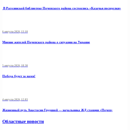
В Рагозинской библиотеке Почепского района состоялись «Казачьи посиделки»
6 августа 2026, 13:10
Мнение жителей Почепского района о ситуации на Украине
5 августа 2026, 18:30
Победа будет за нами!
4 августа 2026, 12:03
Жизненный путь Анастасии Грудиной — начальника ЖД станции «Почеп»
Областные новости