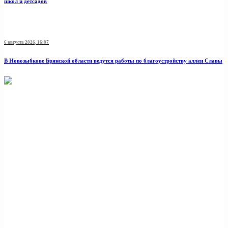
школ и детсадов
6 августа 2026, 16:07
В Новозыбкове Брянской области ведутся работы по благоустройству аллеи Славы