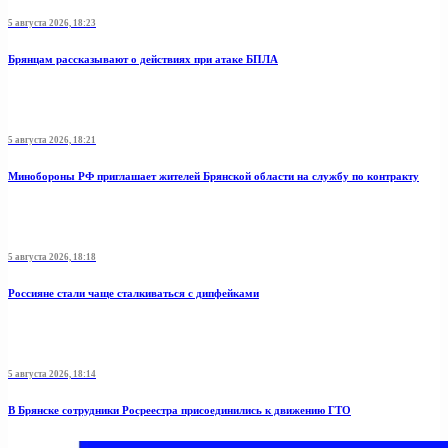
5 августа 2026, 18:23
Брянцам рассказывают о действиях при атаке БПЛА
5 августа 2026, 18:21
Минобoроны РФ приглaшaет житeлeй Брянской области на службу по контракту
5 августа 2026, 18:18
Россияне стали чаще сталкиваться с дипфейками
5 августа 2026, 18:14
В Брянске сотрудники Росреестра присоединились к движению ГТО