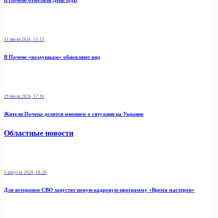
В Почепе отметили День ВДВ
31 июля 2026, 13:33
В Почепе «воздушкам» обновляют вид
29 июля 2026, 17:36
Жители Почепа делятся мнением о ситуации на Украине
Областные новости
5 августа 2026, 18:26
Для ветеранов СВО запустят новую кадровую программу «Время мастеров»