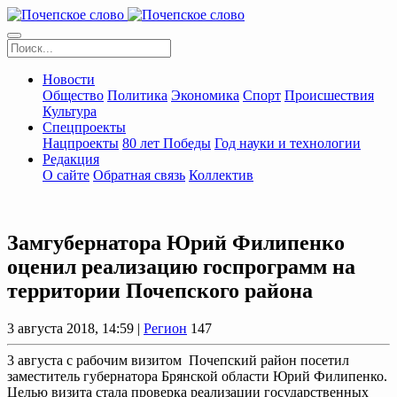
Новости
Общество
Политика
Экономика
Спорт
Происшествия
Культура
Спецпроекты
Нацпроекты
80 лет Победы
Год науки и технологии
Редакция
О сайте
Обратная связь
Коллектив
Замгубернатора Юрий Филипенко
оценил реализацию госпрограмм на
территории Почепского района
3 августа 2018, 14:59 |
Регион
147
3 августа с рабочим визитом Почепский район посетил
заместитель губернатора Брянской области Юрий Филипенко.
Целью визита стала проверка реализации государственных