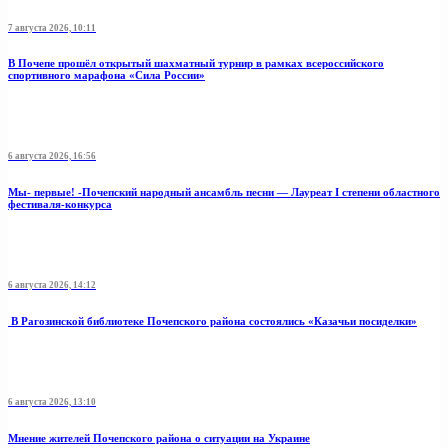
7 августа 2026, 10:11
В Почепе прошёл открытый шахматный турнир в рамках всероссийского
спортивного марафона «Сила России»
6 августа 2026, 16:56
Мы- первые! -Почепский народный ансамбль песни — Лауреат I степени областного
фестиваля-конкурса
6 августа 2026, 14:12
В Рагозинской библиотеке Почепского района состоялись «Казачьи посиделки»
6 августа 2026, 13:10
Мнение жителей Почепского района о ситуации на Украине