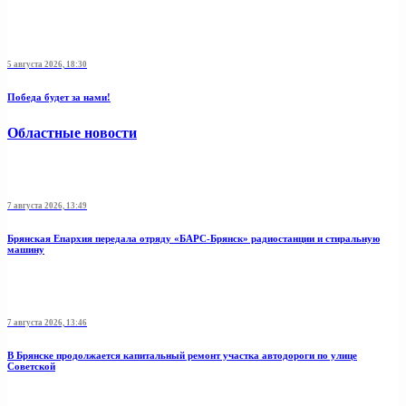
5 августа 2026, 18:30
Победа будет за нами!
Областные новости
7 августа 2026, 13:49
Брянская Епархия передала отряду «БАРС-Брянск» радиостанции и стиральную
машину
7 августа 2026, 13:46
В Брянске продолжается капитальный ремонт участка автодороги по улице
Советской