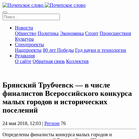
Новости
Общество
Политика
Экономика
Спорт
Происшествия
Культура
Спецпроекты
Нацпроекты
80 лет Победы
Год науки и технологии
Редакция
О сайте
Обратная связь
Коллектив
Брянский Трубчевск — в числе
финалистов Всероссийского конкурса
малых городов и исторических
поселений
24 мая 2018, 12:03 |
Регион
76
Определены финалисты конкурса малых городов и