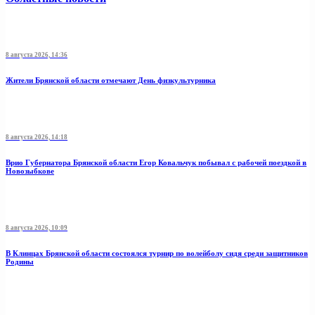
8 августа 2026, 14:36
Жители Брянской области отмечают День физкультурника
8 августа 2026, 14:18
Врио Губернатора Брянской области Егор Ковальчук побывал с рабочей поездкой в
Новозыбкове
8 августа 2026, 10:09
В Клинцах Брянской области состоялся турнир по волейболу сидя среди защитников
Родины