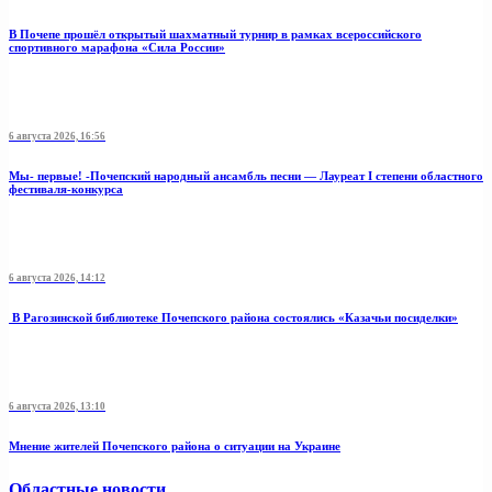
В Почепе прошёл открытый шахматный турнир в рамках всероссийского
спортивного марафона «Сила России»
6 августа 2026, 16:56
Мы- первые! -Почепский народный ансамбль песни — Лауреат I степени областного
фестиваля-конкурса
6 августа 2026, 14:12
В Рагозинской библиотеке Почепского района состоялись «Казачьи посиделки»
6 августа 2026, 13:10
Мнение жителей Почепского района о ситуации на Украине
Областные новости