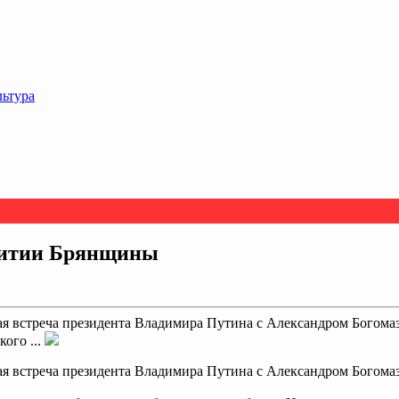
льтура
звитии Брянщины
очая встреча президента Владимира Путина с Александром Богом
ого ...
очая встреча президента Владимира Путина с Александром Богом