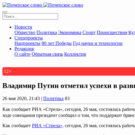
Новости
Общество
Политика
Экономика
Спорт
Происшествия
Ку
Спецпроекты
Нацпроекты
80 лет Победы
Год науки и технологии
Редакция
О сайте
Обратная связь
Коллектив
12+
Владимир Путин отметил успехи в ра
26 мая 2020, 21:43 |
Политика
83
Как сообщает РИА «Стрела», сегодня, 26 мая, состоялась раб
ходе совещания президент сообщил о том, что поддержит брянск
Как сообщает
РИА «Стрела»,
сегодня, 26 мая, состоялась раб