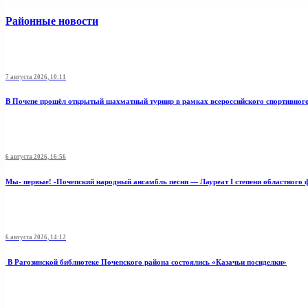
Районные новости
7 августа 2026, 10:11
В Почепе прошёл открытый шахматный турнир в рамках всероссийского спортивног
6 августа 2026, 16:56
Мы- первые! -Почепский народный ансамбль песни — Лауреат I степени областного 
6 августа 2026, 14:12
В Рагозинской библиотеке Почепского района состоялись «Казачьи посиделки»