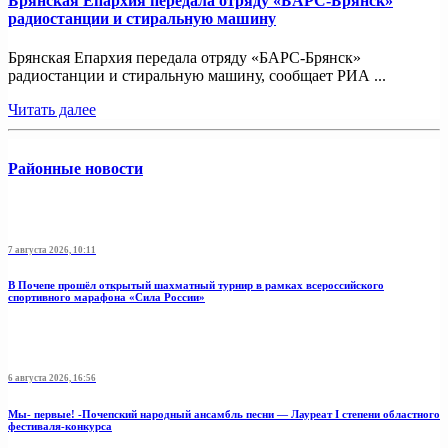
Брянская Епархия передала отряду «БАРС-Брянск»
радиостанции и стиральную машину
Брянская Епархия передала отряду «БАРС-Брянск»
радиостанции и стиральную машину, сообщает РИА ...
Читать далее
Районные новости
7 августа 2026, 10:11
В Почепе прошёл открытый шахматный турнир в рамках всероссийского
спортивного марафона «Сила России»
6 августа 2026, 16:56
Мы- первые! -Почепский народный ансамбль песни — Лауреат I степени областного
фестиваля-конкурса