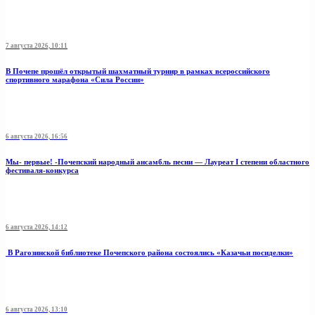
7 августа 2026, 10:11
В Почепе прошёл открытый шахматный турнир в рамках всероссийского
спортивного марафона «Сила России»
6 августа 2026, 16:56
Мы- первые! -Почепский народный ансамбль песни — Лауреат I степени областного
фестиваля-конкурса
6 августа 2026, 14:12
В Рагозинской библиотеке Почепского района состоялись «Казачьи посиделки»
6 августа 2026, 13:10