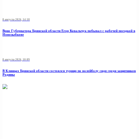
8 августа 2026, 14:18
Врио Губернатора Брянской области Егор Ковальчук побывал с рабочей поездкой в
Новозыбкове
8 августа 2026, 10:09
В Клинцах Брянской области состоялся турнир по волейболу сидя среди защитников
Родины