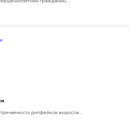
ершеннолетний гражданин, ...
ми
речаемость дипфейков выросла ...