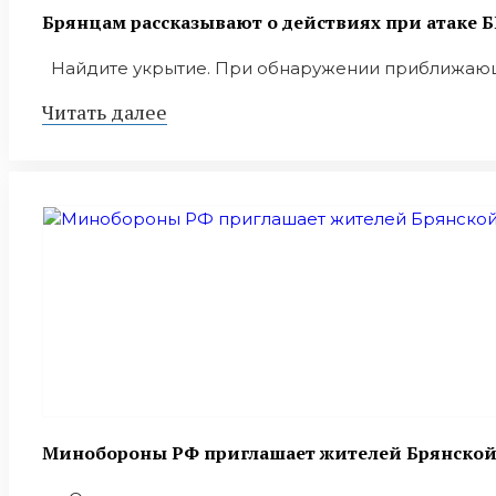
Брянцам рассказывают о действиях при атаке 
Найдите укрытие. При обнаружении приближающе
Читать далее
Минобoроны РФ приглaшaет житeлeй Брянской о