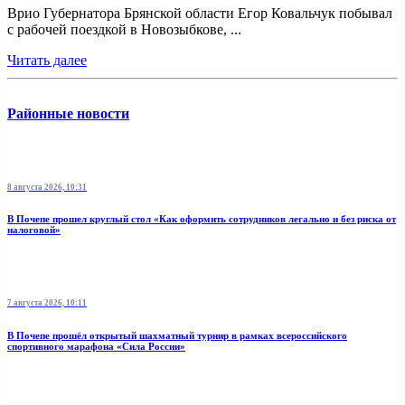
Врио Губернатора Брянской области Егор Ковальчук побывал
с рабочей поездкой в Новозыбкове, ...
Читать далее
Районные новости
8 августа 2026, 10:31
В Почепе прошел круглый стол «Как оформить сотрудников легально и без риска от
налоговой»
7 августа 2026, 10:11
В Почепе прошёл открытый шахматный турнир в рамках всероссийского
спортивного марафона «Сила России»