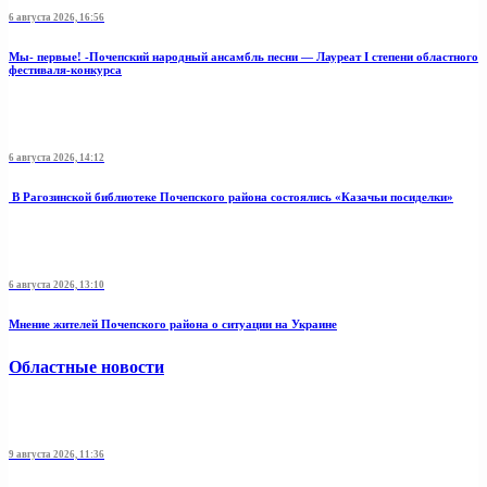
6 августа 2026, 16:56
Мы- первые! -Почепский народный ансамбль песни — Лауреат I степени областного
фестиваля-конкурса
6 августа 2026, 14:12
В Рагозинской библиотеке Почепского района состоялись «Казачьи посиделки»
6 августа 2026, 13:10
Мнение жителей Почепского района о ситуации на Украине
Областные новости
9 августа 2026, 11:36