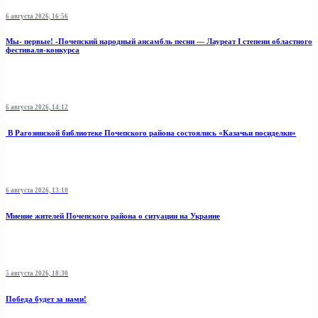
6 августа 2026, 16:56
Мы- первые! -Почепский народный ансамбль песни — Лауреат I степени областного
фестиваля-конкурса
6 августа 2026, 14:12
В Рагозинской библиотеке Почепского района состоялись «Казачьи посиделки»
6 августа 2026, 13:10
Мнение жителей Почепского района о ситуации на Украине
5 августа 2026, 18:30
Победа будет за нами!