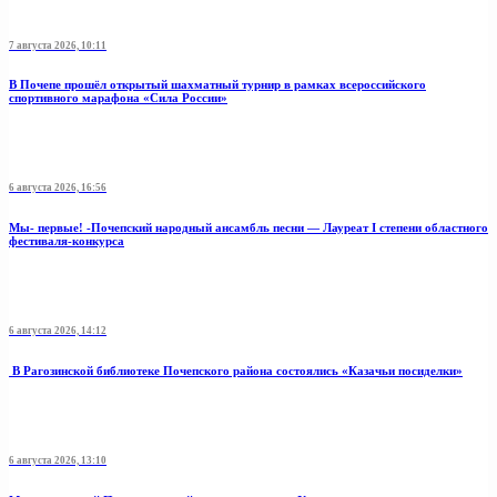
7 августа 2026, 10:11
В Почепе прошёл открытый шахматный турнир в рамках всероссийского
спортивного марафона «Сила России»
6 августа 2026, 16:56
Мы- первые! -Почепский народный ансамбль песни — Лауреат I степени областного
фестиваля-конкурса
6 августа 2026, 14:12
В Рагозинской библиотеке Почепского района состоялись «Казачьи посиделки»
6 августа 2026, 13:10