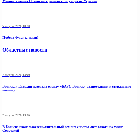
Мнение жителей Почепского района о ситуации на Украине
5 августа 2026, 18:30
Победа будет за нами!
Областные новости
7 августа 2026, 13:49
Брянская Епархия передала отряду «БАРС-Брянск» радиостанции и стиральную
машину
7 августа 2026, 13:46
В Брянске продолжается капитальный ремонт участка автодороги по улице
Советской