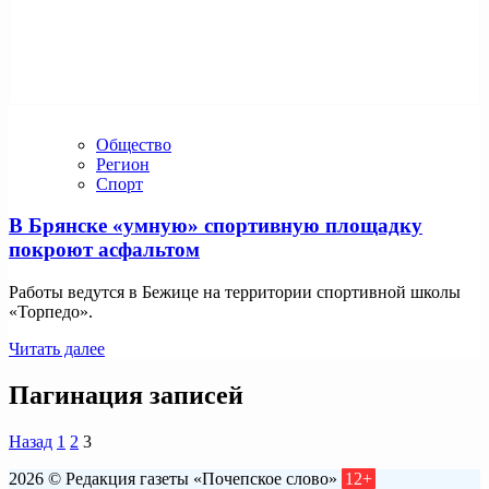
Общество
Регион
Спорт
В Брянске «умную» спортивную площадку
покроют асфальтом
Работы ведутся в Бежице на территории спортивной школы
«Торпедо».
Читать далее
Пагинация записей
Назад
1
2
3
2026 © Редакция газеты «Почепское слово»
12+